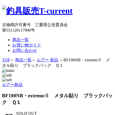
古物商許可番号 三重県公安委員会
第551120117900号
商品一覧
お買い物ガイド
お問い合わせ
TOP
»
商品一覧
»
ルアー
新品
» BF100NB・extremeⅡ メ
タル貼り ブラックバック Ｑ１
ルアー
新品
BF100NB・extremeⅡ メタル貼り ブラックバッ
ク Ｑ１
SOLD OUT