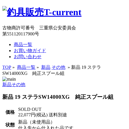
古物商許可番号 三重県公安委員会
第551120117900号
商品一覧
お買い物ガイド
お問い合わせ
TOP
»
商品一覧
»
新品
その他
» 新品 19 ステラ
SW14000XG 純正スプール組
新品
その他
新品 19 ステラSW14000XG 純正スプール組
SOLD OUT
価格
22,077円
(税込) 送料別途
新品（未使用品）
状態
仕入先から仕入れた品です。