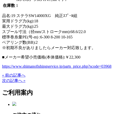
在庫数
1
品名:19 ステラSW14000XG 純正ｽﾌﾟｰﾙ組
実用ドラグ力(kg):18
最大ドラグ力(kg):25
スプール寸法（径mm/ストロークmm):68.6/22.0
標準巻糸量PE(号-m) :6-300 8-200 10-165
ベアリング数(BB):2
※初期不良がありましたらメーカー対応致します。
■メーカー希望小売価格(本体価格):￥22,300
https://www.shimanofishingservice.jp/parts_price.php?scode=03968
« 前の記事へ
次の記事へ »
ご利用案内