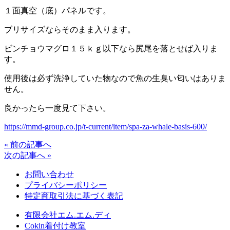
１面真空（底）パネルです。
ブリサイズならそのまま入ります。
ビンチョウマグロ１５ｋｇ以下なら尻尾を落とせば入りま
す。
使用後は必ず洗浄していた物なので魚の生臭い匂いはありま
せん。
良かったら一度見て下さい。
https://mmd-group.co.jp/t-current/item/spa-za-whale-basis-600/
« 前の記事へ
次の記事へ »
お問い合わせ
プライバシーポリシー
特定商取引法に基づく表記
有限会社エム.エム.ディ
Cokin着付け教室